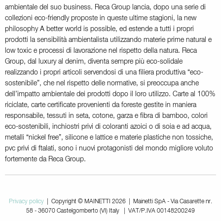
ambientale del suo business. Reca Group lancia, dopo una serie di
collezioni eco-friendly proposte in queste ultime stagioni, la new
philosophy A better world is possible, ed estende a tutti i propri
prodotti la sensibilità ambientalista utilizzando materie prime natural e
low toxic e processi di lavorazione nel rispetto della natura. Reca
Group, dal luxury al denim, diventa sempre più eco-solidale
realizzando i propri articoli servendosi di una filiera produttiva “eco-
sostenibile”, che nel rispetto delle normative, si preoccupa anche
dell’impatto ambientale dei prodotti dopo il loro utilizzo. Carte al 100%
riciclate, carte certificate provenienti da foreste gestite in maniera
responsabile, tessuti in seta, cotone, garza e fibra di bamboo, colori
eco-sostenibili, inchiostri privi di coloranti azoici o di soia e ad acqua,
metalli “nickel free”, silicone e lattice e materie plastiche non tossiche,
pvc privi di ftalati, sono i nuovi protagonisti del mondo migliore voluto
fortemente da Reca Group.
Privacy policy
| Copyright © MAINETTI 2026 | Mainetti SpA - Via Casarette nr.
58 - 36070 Castelgomberto (VI) Italy | VAT/P.IVA 00148200249